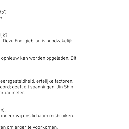
o”.
o.
ijk?
. Deze Energiebron is noodzakelijk
ds opnieuw kan worden opgeladen. Dit
ersgesteldheid, erfelijke factoren,
ord; geeft dit spanningen. Jin Shin
 graadmeter.
en).
 wanneer wij ons lichaam misbruiken.
eren om erger te voorkomen.