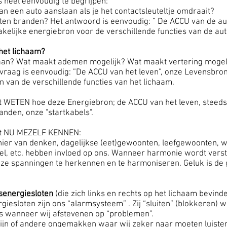
s heel eenvoudig te begrijpen:
n een auto aanslaan als je het contactsleuteltje omdraait?
hten branden? Het antwoord is eenvoudig: ” De ACCU van de aut
kelijke energiebron voor de verschillende functies van de aut
 het lichaam?
laan? Wat maakt ademen mogelijk? Wat maakt vertering mogel
vraag is eenvoudig: ”De ACCU van het leven”, onze Levensbron
n van de verschillende functies van het lichaam.
het WETEN hoe deze Energiebron; de ACCU van het leven, stee
nden, onze "startkabels".
het NU MEZELF KENNEN:
nier van denken, dagelijkse (eet)gewoonten, leefgewoonten, we
l, etc. hebben invloed op ons. Wanneer harmonie wordt versto
ze spanningen te herkennen en te harmoniseren. Geluk is de
dsenergiesloten
(die zich links en rechts op het lichaam bevind
giesloten zijn ons “alarmsysteem” . Zij “sluiten” (blokkeren)
 wanneer wij afstevenen op “problemen”.
in pijn of andere ongemakken waar wij zeker naar moeten luist