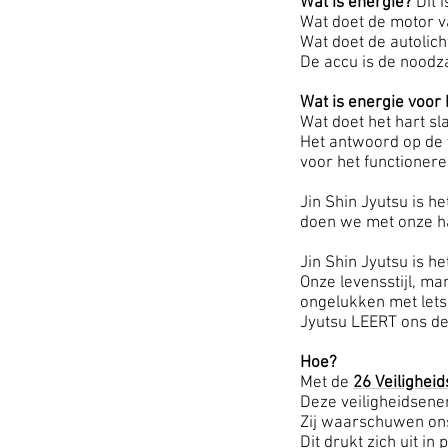
Wat is energie?
Dit i
Wat doet de motor va
Wat doet de autolic
De accu is de noodza
Wat is energie voor
Wat doet het hart s
Het antwoord op de 
voor het functionere
Jin Shin Jyutsu is 
doen we met onze ha
Jin Shin Jyutsu is 
Onze levensstijl, ma
ongelukken met letse
Jyutsu LEERT ons de
Hoe?
Met de
26 Veilighei
Deze veiligheidsener
Zij waarschuwen ons
Dit drukt zich uit 